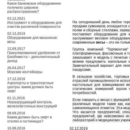
Какое банковское оборудование
получило широкое
распространение?
03.12.2021
На сегодняшний день любое торг
Инструмент и оборудование для
продаже сувениров, оснащается 
очистки различной поверхности
полки и сборные стеллажи, зерка
02.12.2019
поставляет оборудование для м
Оборудование для магазинов:
заслуживает весовое оборудован
весы
современные
весы
– это не толь
12.09.2017
Группа компаний "Торгмонтаж"
Гранулированное удобрение от
платформенные, фасовочные и то
БиоИнвеста – дополнительный
заказывают и модель с печатью 
доход
можем предложить напольные и
Замечательный вариант для лег
26.04.2017
пандусами.
Морские контейнеры
В сельском хозяйстве, торговы
17.12.2016
отраслей промышленности испол
Аэропорты и транспортные
настольные для взвешивания ве
центры: каким должен быть
статических измерений грузов 
лифт
потребностей.
01.11.2016
Если говорить о весах с функцие
Неразрущающий контроль
различные модели такие как, н
железобетонных конструкций
самоклеющихся этикеток. Эта мод
Что касается предприятий, спе
09.09.2016
предприятий, где невозможно и
Каким должен быть лифт в
лабораторий и медицинских учре
отелях и гостиницах?
10.08.2016
02.12.2019