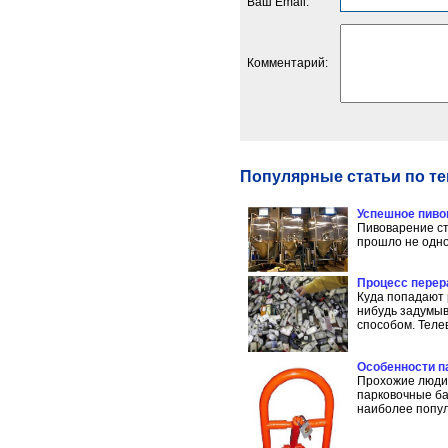
Ваш Email:
Комментарий:
Популярные статьи по т
Успешное пиво
Пивоварение ст
прошло не одно 
Процесс перер
Куда попадают 
нибудь задумыв
способом. Телев
Особенности п
Прохожие люди 
парковочные ба
наиболее попул