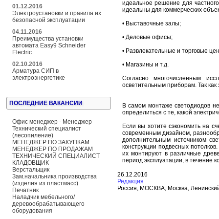
идеальное решение для частного
01.12.2016
идеальны для коммерческих объек
Электроустановки и правила их
безопасной эксплуатации
• Выставочные залы;
04.11.2016
• Деловые офисы;
Преимущества установки
автомата Easy9 Schneider
• Развлекательные и торговые це
Electric
02.10.2016
• Магазины и т.д.
Арматура СИП в
электроэнергетике
Согласно многочисленным исс
осветительным приборам. Так как
ПОСЛЕДНИЕ ВАКАНСИИ
В самом монтаже светодиодов не
определиться с те, какой электр
Офис менеджер - Менеджер
Если вы хотите сэкономить на сч
Технический специалист
современным дизайном, разнообра
(лесопиление)
дополнительным источником све
МЕНЕДЖЕР ПО ЗАКУПКАМ
конструкции подвесных потолков.
МЕНЕДЖЕР ПО ПРОДАЖАМ
их монтируют в различные древ
ТЕХНИЧЕСКИЙ СПЕЦИАЛИСТ
период эксплуатации, в течение к
КЛАДОВЩИК
Верстальщик
26.12.2016
Зам.начальника производства
Редакция
(изделия из пластмасс)
Россия, МОСКВА, Москва, Ленинский,7
Печатник
Наладчик мебельного/
деревообрабатывающего
оборудования