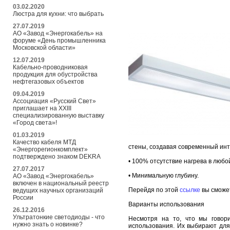
03.02.2020
Люстра для кухни: что выбрать
27.07.2019
АО «Завод «Энергокабель» на
форуме «День промышленника
Московской области»
12.07.2019
Кабельно-проводниковая
продукция для обустройства
нефтегазовых объектов
09.04.2019
Ассоциация «Русский Свет»
приглашает на XXIII
специализированную выставку
«Город света»!
01.03.2019
Качество кабеля МТД
стены, создавая современный инт
«Энергорегионкомплект»
подтверждено знаком DEKRA
• 100% отсутствие нагрева в любо
27.07.2017
• Минимальную глубину.
АО «Завод «Энергокабель»
включен в национальный реестр
Перейдя по этой
ссылке
вы сможет
ведущих научных организаций
России
Варианты использования
26.12.2016
Ультратонкие светодиоды - что
Несмотря на то, что мы говори
нужно знать о новинке?
использования. Их выбирают для 