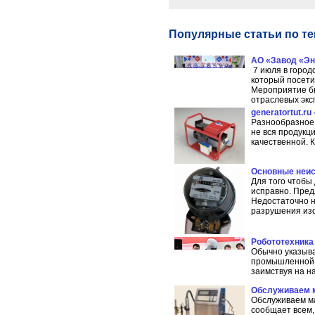
Популярные статьи по те
АО «Завод «Эн
7 июля в город
который посети
Мероприятие бы
отраслевых экс
generatortut.r
Разнообразное 
не вся продукц
качественной. К
Основные неис
Для того чтобы
исправно. Пред
Недостаточно н
разрушения изо
Робототехника
Обычно указыва
промышленной р
заимствуя на н
Обслуживаем м
Обслуживаем м
сообщает всем,