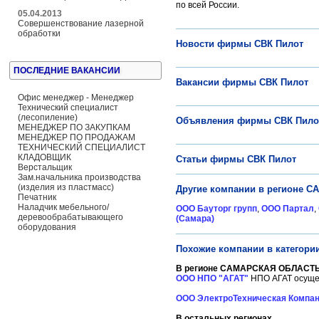
по всей России.
05.04.2013
Совершенствование лазерной
обработки
Новости фирмы СВК Пилот
ПОСЛЕДНИЕ ВАКАНСИИ
Вакансии фирмы СВК Пилот
Офис менеджер - Менеджер
Технический специалист
(лесопиление)
Объявления фирмы СВК Пило
МЕНЕДЖЕР ПО ЗАКУПКАМ
МЕНЕДЖЕР ПО ПРОДАЖАМ
ТЕХНИЧЕСКИЙ СПЕЦИАЛИСТ
КЛАДОВЩИК
Статьи фирмы СВК Пилот
Верстальщик
Зам.начальника производства
(изделия из пластмасс)
Другие компании в регионе 
Печатник
Наладчик мебельного/
ООО Бауторг групп
,
OOO Партал
,
деревообрабатывающего
(Самара)
оборудования
Похожие компании в категор
В регионе САМАРСКАЯ ОБЛАСТЬ 
ООО НПО "АГАТ"
НПО АГАТ осущес
ООО ЭлектроТехническая Компа
В остальных регионах