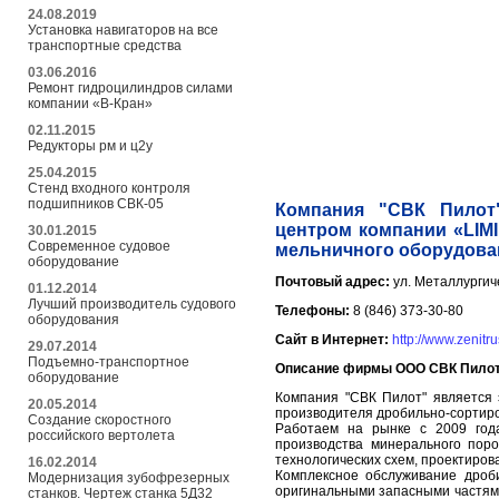
24.08.2019
Установка навигаторов на все
транспортные средства
03.06.2016
Ремонт гидроцилиндров силами
компании «В-Кран»
02.11.2015
Редукторы рм и ц2у
25.04.2015
Стенд входного контроля
подшипников СВК-05
Компания "СВК Пилот
центром компании «LIM
30.01.2015
Современное судовое
мельничного оборудован
оборудование
Почтовый адрес:
ул. Металлургич
01.12.2014
Лучший производитель судового
Телефоны:
8 (846) 373-30-80
оборудования
Сайт в Интернет:
http://www.zenitru
29.07.2014
Подъемно-транспортное
Описание фирмы ООО СВК Пилот
оборудование
Компания "СВК Пилот" является 
20.05.2014
производителя дробильно-сортиро
Создание скоростного
Работаем на рынке с 2009 год
российского вертолета
производства минерального поро
технологических схем, проектиров
16.02.2014
Комплексное обслуживание дроб
Модернизация зубофрезерных
оригинальными запасными частям
станков. Чертеж станка 5Д32