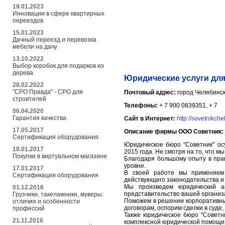
19.01.2023
Инновации в сфере квартирных
переездов
15.01.2023
Дачный переезд и перевозка
мебели на дачу
13.10.2022
Выбор коробок для подарков из
дерева
Юридические услуги для
28.02.2022
"СРО Правда" - СРО для
Почтовый адрес:
город Челябинск
строителей
Телефоны:
+ 7 900 0839351, + 7
06.04.2020
Гарантия качества
Сайт в Интернет:
http://sovetnikchel
17.05.2017
Описание фирмы ООО Советник:
Сертификация оборудования
Юридическое бюро "Советник" ос
18.01.2017
2015 года. Не смотря на то, что м
Покупки в виртуальном магазине
Благодаря большому опыту в пра
уровне.
17.01.2017
В своей работе мы применяем 
Сертификация оборудования
действующего законодательства и 
Мы произведем юридический а
01.12.2016
представительство вашей организ
Грузчики, такелажники, муверы:
Поможем в решении корпоративны
отличия и особенности
договорам, оспорим сделки в суде
профессий
Также юридическое бюро "Советни
21.11.2016
комплексной юридической помощи 