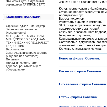
Что может дать актуальный
Звоните нам по телефонам + 7 908 5
сертификат ГАЗПРОМСЕРТ?
Юридические услуги в Челябинске:
Судебное представительство, пом
Арбитражный суд;
ПОСЛЕДНИЕ ВАКАНСИИ
Взыскание долгов;
Регистрация фирм и компаний – 
ЗАО, индивидуальный предприн
Офис менеджер - Менеджер
некоммерческих организаций;
Технический специалист
Открытие, обособленного подразд
(лесопиление)
Банкротство с долгами;
МЕНЕДЖЕР ПО ЗАКУПКАМ
Корпоративные процедуры, юриди
МЕНЕДЖЕР ПО ПРОДАЖАМ
Составление документов, заявлен
ТЕХНИЧЕСКИЙ СПЕЦИАЛИСТ
соглашений, иностранный контракт, 
КЛАДОВЩИК
Юристы, консультации юриста.
Верстальщик
Зам.начальника производства
(изделия из пластмасс)
Новости фирмы Советник
Печатник
Наладчик мебельного/
деревообрабатывающего
оборудования
Вакансии фирмы Советник
Объявления фирмы Советник
Статьи фирмы Советник