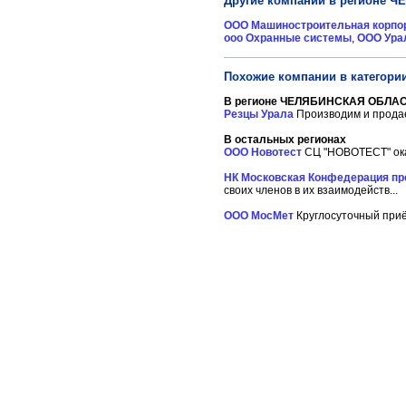
Другие компании в регионе 
ООО Машиностроительная корпор
ооо Охранные системы
,
ООО Ура
Похожие компании в категории
В регионе ЧЕЛЯБИНСКАЯ ОБЛАС
Резцы Урала
Производим и продае
В остальных регионах
ООО Новотест
СЦ "НОВОТЕСТ" оказ
НК Московская Конфедерация п
своих членов в их взаимодейств...
ООО МосМет
Круглосуточный приё