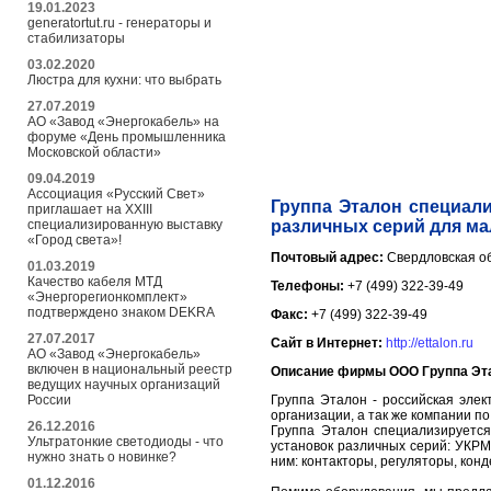
19.01.2023
generatortut.ru - генераторы и
стабилизаторы
03.02.2020
Люстра для кухни: что выбрать
27.07.2019
АО «Завод «Энергокабель» на
форуме «День промышленника
Московской области»
09.04.2019
Ассоциация «Русский Свет»
Группа Эталон специали
приглашает на XXIII
специализированную выставку
различных серий для м
«Город света»!
Почтовый адрес:
Свердловская об
01.03.2019
Качество кабеля МТД
Телефоны:
+7 (499) 322-39-49
«Энергорегионкомплект»
подтверждено знаком DEKRA
Факс:
+7 (499) 322-39-49
27.07.2017
Сайт в Интернет:
http://ettalon.ru
АО «Завод «Энергокабель»
включен в национальный реестр
Описание фирмы ООО Группа Эт
ведущих научных организаций
России
Группа Эталон - российская эле
организации, а так же компании 
26.12.2016
Группа Эталон специализируетс
Ультратонкие светодиоды - что
установок различных серий: УКРМ
нужно знать о новинке?
ним: контакторы, регуляторы, кон
01.12.2016