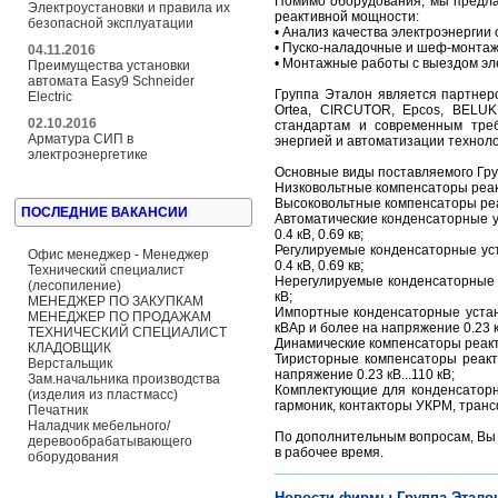
Помимо оборудования, мы предла
Электроустановки и правила их
реактивной мощности:
безопасной эксплуатации
• Анализ качества электроэнергии
• Пуско-наладочные и шеф-монтаж
04.11.2016
• Монтажные работы с выездом эл
Преимущества установки
автомата Easy9 Schneider
Группа Эталон является партнером
Electric
Ortea, CIRCUTOR, Epcos, BELUK
02.10.2016
стандартам и современным тре
Арматура СИП в
энергией и автоматизации техноло
электроэнергетике
Основные виды поставляемого Гру
Низковольтные компенсаторы реакт
Высоковольтные компенсаторы реак
ПОСЛЕДНИЕ ВАКАНСИИ
Автоматические конденсаторные ус
0.4 кВ, 0.69 кв;
Регулируемые конденсаторные уст
Офис менеджер - Менеджер
0.4 кВ, 0.69 кв;
Технический специалист
Нерегулируемые конденсаторные ус
(лесопиление)
кВ;
МЕНЕДЖЕР ПО ЗАКУПКАМ
Импортные конденсаторные устано
МЕНЕДЖЕР ПО ПРОДАЖАМ
кВАр и более на напряжение 0.23 кВ
ТЕХНИЧЕСКИЙ СПЕЦИАЛИСТ
Динамические компенсаторы реакти
КЛАДОВЩИК
Тиристорные компенсаторы реакт
Верстальщик
напряжение 0.23 кВ...110 кВ;
Зам.начальника производства
Комплектующие для конденсаторн
(изделия из пластмасс)
гармоник, контакторы УКРМ, транс
Печатник
Наладчик мебельного/
По дополнительным вопросам, Вы 
деревообрабатывающего
в рабочее время.
оборудования
Новости фирмы Группа Этало