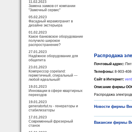
11.02.2023
Замена замков от компании
"Замочный сервис"
05.02.2023
Фасадный керамогранит в
дизайне экстерьера
01.02.2023
Какое банковское оборудование
получило широкое
распространение?
27.01.2023
Распродажа эле
Надёжное оборудование для
общепита
Почтовый адрес:
Пят
23.01.2023
Компрессор copeland:
Телефоны:
8-903-408
герметичный, спиральный —
Сайт в Интернет:
vent
любой идеальный!
19.01.2023
Описание фирмы ООО
Инновации в сфере квартирных
Распродажа электродв
переездов
19.01.2023
generatortut.ru - генераторы и
Новости фирмы Ве
стабилизаторы
17.01.2023
Современный фрезерный
Вакансии фирмы В
станок