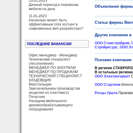
15.01.2023
Дачный переезд и перевозка
Объявления фирмы
мебели на дачу
11.01.2023
Насколько может быть
Статьи фирмы Вент
эффективным Unix хостинг в
современных веб-разработках?
Другие компании в
ООО Ставстройдом
,
ПОСЛЕДНИЕ ВАКАНСИИ
Стройресурс
,
ООО Э
Офис менеджер - Менеджер
Технический специалист
Похожие компании 
(лесопиление)
МЕНЕДЖЕР ПО ЗАКУПКАМ
В регионе СТАВРОПО
МЕНЕДЖЕР ПО ПРОДАЖАМ
В остальных региона
ТЕХНИЧЕСКИЙ СПЕЦИАЛИСТ
ООО Электрогарант
О
КЛАДОВЩИК
Верстальщик
ООО Стартком
Изгото
Зам.начальника производства
(изделия из пластмасс)
Резцы Урала
Производ
Печатник
Наладчик мебельного/
деревообрабатывающего
оборудования