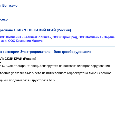
 Вентсеко
секо
 регионе СТАВРОПОЛЬСКИЙ КРАЙ (Россия)
ООО Компания «КалинкаПолинка»
,
ООО СтройГрад
,
ООО Компания «Партне
лмед
,
ООО Компания Магнус
в категории Электродвигатели - Электрооборудование
ЛЬСКИЙ КРАЙ (Россия)
х
ОО "Электрогарант" специализируется на поставке электрооборудования...
вление упаковки в Могилеве из пятислойного гофрокартона любой сложнос...
им и продаем резец грунтореза РП-3...