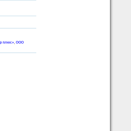
р плюс»
,
ООО