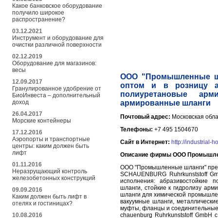
Какое банковское оборудование
получило широкое
распространение?
03.12.2021
Инструмент и оборудование для
очистки различной поверхности
02.12.2019
Оборудование для магазинов:
весы
ООО "Промышленные шл
12.09.2017
оптом и в розницу а
Гранулированное удобрение от
полиуретановые арм
БиоИнвеста – дополнительный
армированные шланги
доход
26.04.2017
Почтовый адрес:
Московская обла
Морские контейнеры
Телефоны:
+7 495 1504670
17.12.2016
Аэропорты и транспортные
Сайт в Интернет:
http://industrial-ho
центры: каким должен быть
лифт
Описание фирмы ООО Промышле
01.11.2016
ООО "Промышленные шланги" пред
Неразрущающий контроль
SCHAUENBURG Ruhrkunststoff Gmb
железобетонных конструкций
исполнения: абразивостойкие 
шланги, стойкие к гидролизу ар
09.09.2016
шланги для химической промышлен
Каким должен быть лифт в
вакуумные шланги, металлические
отелях и гостиницах?
муфты, фланцы и соединительные
chauenburg Ruhrkunststoff GmbH
10.08.2016