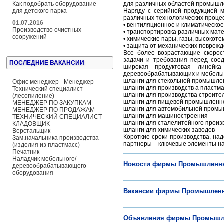
для различных областей промышле
Как подобрать оборудование
Наряду с серийной продукцией 
для детского парка
различных технологических процес
01.07.2016
• вентиляционное и климатическо
Производство очистных
• транспортировка различных мат
сооружений
• химические пары, газы, высокот
• защита от механических повреж
Все более возрастающие скорост
задачи и требования перед соед
ПОСЛЕДНИЕ ВАКАНСИИ
широкая продуктовая линейк
деревообрабатывающих и мебель
шланги для стекольной промышлен
Офис менеджер - Менеджер
шланги для производств а пластм
Технический специалист
шланги для производства строите
(лесопиление)
шланги для пищевой промышленно
МЕНЕДЖЕР ПО ЗАКУПКАМ
шланги для автомобильной промы
МЕНЕДЖЕР ПО ПРОДАЖАМ
шланги для машиностроения
ТЕХНИЧЕСКИЙ СПЕЦИАЛИСТ
шланги для сталелитейного произ
КЛАДОВЩИК
шланги для химических заводов
Верстальщик
Короткие сроки производства, на
Зам.начальника производства
партнеры – ключевые элементы на
(изделия из пластмасс)
Печатник
Наладчик мебельного/
Новости фирмы Промышленн
деревообрабатывающего
оборудования
Вакансии фирмы Промышлен
Объявления фирмы Промышл