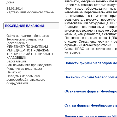
автоматы, которыми можно изгота
дома
Более 600 станков, которые выпус
14.01.2014
Имея такое оборудования можн
Чертежи шлакоблочного станка
небольшими первоначальными за
В компании вы можете приоб
цельнометаллическую просечно
изготовляющий сетку рабица, ПВС
ПОСЛЕДНИЕ ВАКАНСИИ
Благодаря оригинальным техниче
многом превосходит такое же обор
меньше, чем у аналогов, а стоимо
Офис менеджер - Менеджер
Просечно- вытяжная сетка ЦПВС
Технический специалист
отходов. Сетка легко кроится и 
(лесопиление)
ограждении любой территории.
МЕНЕДЖЕР ПО ЗАКУПКАМ
Сетка ЦПВС из тонколистового м
МЕНЕДЖЕР ПО ПРОДАЖАМ
интерьера.
ТЕХНИЧЕСКИЙ СПЕЦИАЛИСТ
КЛАДОВЩИК
Верстальщик
Новости фирмы Челябпромме
Зам.начальника производства
(изделия из пластмасс)
Печатник
Наладчик мебельного/
Вакансии фирмы Челябпромм
деревообрабатывающего
оборудования
Объявления фирмы Челябпро
Статьи фирмы Челябпроммет
Другие компании в регионе 