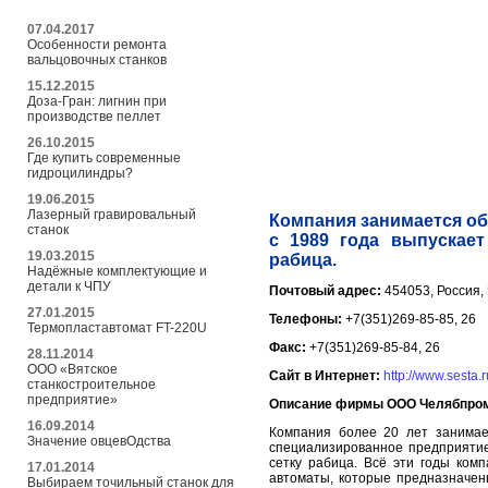
07.04.2017
Особенности ремонта
вальцовочных станков
15.12.2015
Доза-Гран: лигнин при
производстве пеллет
26.10.2015
Где купить современные
гидроцилиндры?
19.06.2015
Лазерный гравировальный
Компания занимается об
станок
с 1989 года выпускает
19.03.2015
рабица.
Надёжные комплектующие и
детали к ЧПУ
Почтовый адрес:
454053, Россия, 
27.01.2015
Телефоны:
+7(351)269-85-85, 26
Термопластавтомат FT-220U
Факс:
+7(351)269-85-84, 26
28.11.2014
ООО «Вятское
Сайт в Интернет:
http://www.sesta.r
станкостроительное
предприятие»
Описание фирмы ООО Челябпром
16.09.2014
Компания более 20 лет занимает
Значение овцевОдства
специализированное предприятие
сетку рабица. Всё эти годы ком
17.01.2014
автоматы, которые предназначен
Выбираем точильный станок для