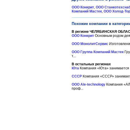
ООО Конкрит
,
ООО Станкотехсна
Компаний Мастек
,
ООО Холод-Тор
Похожие компании в категори
В регионе ЧЕЛЯБИНСКАЯ ОБЛАС
ООО Конкрит
Основным родом деят
ООО МонолитСервис
Изготовлени
ООО Группа Компаний Мастек
Гру
т...
В остальных регионах
Юта
Компания «Юта» занимается п
СССР
Компания «СССР» занимается
ООО Ale-technology
Компания «АЛ
проф...