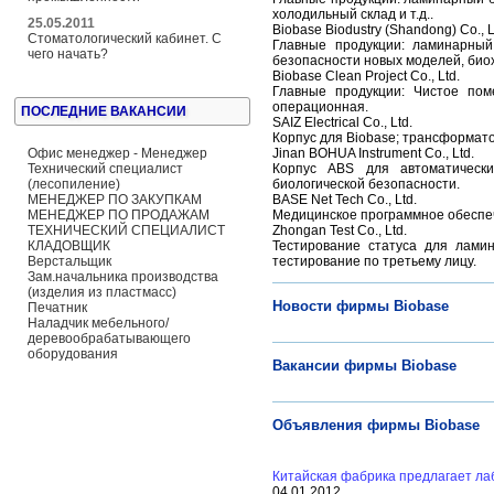
холодильный склад и т.д..
25.05.2011
Biobase Biodustry (Shandong) Co., L
Стоматологический кабинет. С
Главные продукции: ламинарный
чего начать?
безопасности новых моделей, био
Biobase Clean Project Co., Ltd.
Главные продукции: Чистое пом
операционная.
ПОСЛЕДНИЕ ВАКАНСИИ
SAIZ Electrical Co., Ltd.
Корпус для Biobase; трансформат
Офис менеджер - Менеджер
Jinan BOHUA Instrument Co., Ltd.
Технический специалист
Корпус ABS для автоматически
(лесопиление)
биологической безопасности.
МЕНЕДЖЕР ПО ЗАКУПКАМ
BASE Net Tech Co., Ltd.
МЕНЕДЖЕР ПО ПРОДАЖАМ
Медицинское программное обеспе
ТЕХНИЧЕСКИЙ СПЕЦИАЛИСТ
Zhongan Test Co., Ltd.
КЛАДОВЩИК
Тестирование статуса для ламин
Верстальщик
тестирование по третьему лицу.
Зам.начальника производства
(изделия из пластмасс)
Новости фирмы Biobase
Печатник
Наладчик мебельного/
деревообрабатывающего
оборудования
Вакансии фирмы Biobase
Объявления фирмы Biobase
Китайская фабрика предлагает л
04.01.2012