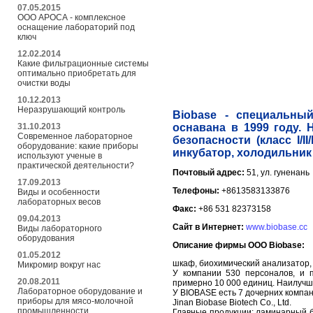
07.05.2015
ООО АРОСА - комплексное
оснащение лабораторий под
ключ
12.02.2014
Какие фильтрационные системы
оптимально приобретать для
очистки воды
10.12.2013
Неразрушающий контроль
Biobase - специальны
31.10.2013
оснавана в 1999 году.
Современное лабораторное
безопасности (класс I/I
оборудование: какие приборы
инкубатор, холодильник и
используют ученые в
практической деятельности?
Почтовый адрес:
51, ул. гуненань
17.09.2013
Телефоны:
+8613583133876
Виды и особенности
лабораторных весов
Факс:
+86 531 82373158
09.04.2013
Сайт в Интернет:
www.biobase.cc
Виды лабораторного
оборудования
Описание фирмы ООО Biobase:
01.05.2012
шкаф, биохимический анализатор, и
Микромир вокруг нас
У компании 530 персоналов, и п
20.08.2011
примерно 10 000 единиц. Наилучш
Лабораторное оборудование и
У BIOBASE есть 7 дочерних компан
приборы для мясо-молочной
Jinan Biobase Biotech Co., Ltd.
промышленности
Главные продукции: ламинарный б