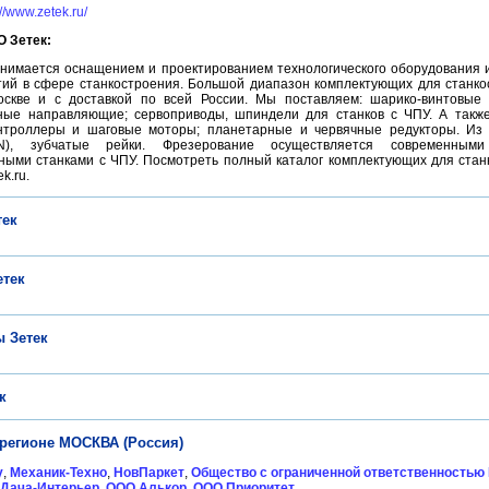
://www.zetek.ru/
 Зетек:
нимается оснащением и проектированием технологического оборудования и
тий в сфере станкостроения. Большой диапазон комплектующих для станко
оскве и с доставкой по всей России. Мы поставляем: шарико-винтовые
ые направляющие; сервоприводы, шпиндели для станков с ЧПУ. А также 
нтроллеры и шаговые моторы; планетарные и червячные редукторы. Из 
N), зубчатые рейки. Фрезерование осуществляется современным
ными станками с ЧПУ. Посмотреть полный каталог комплектующих для стан
k.ru.
тек
етек
 Зетек
к
 регионе МОСКВА (Россия)
у
,
Механик-Техно
,
НовПаркет
,
Общество с ограниченной ответственностью
Дача-Интерьер
,
ООО Алькор
,
ООО Приоритет