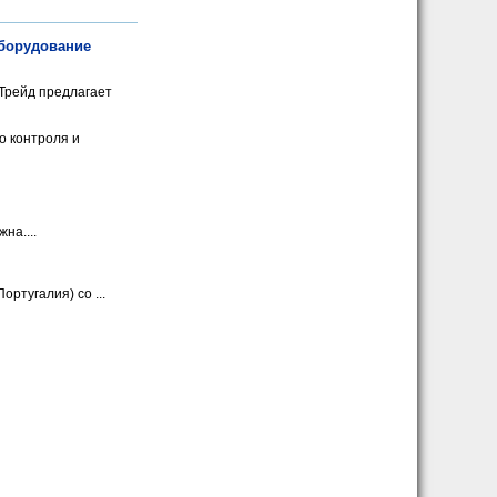
борудование
Трейд предлагает
о контроля и
на....
тугалия) со ...