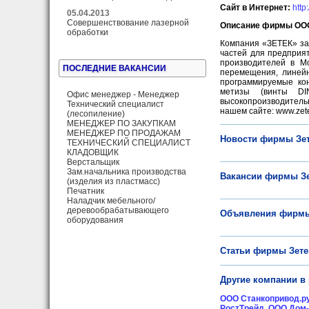
Сайт в Интернет:
http
05.04.2013
Совершенствование лазерной
Описание фирмы ООО
обработки
Компания «ЗЕТЕК» за
частей для предприя
производителей в М
ПОСЛЕДНИЕ ВАКАНСИИ
перемещения, линейн
программируемые ко
метизы (винты DI
Офис менеджер - Менеджер
высокопроизводитель
Технический специалист
нашем сайте: www.zete
(лесопиление)
МЕНЕДЖЕР ПО ЗАКУПКАМ
МЕНЕДЖЕР ПО ПРОДАЖАМ
Новости фирмы Зе
ТЕХНИЧЕСКИЙ СПЕЦИАЛИСТ
КЛАДОВЩИК
Верстальщик
Зам.начальника производства
Вакансии фирмы З
(изделия из пластмасс)
Печатник
Наладчик мебельного/
деревообрабатывающего
Объявления фирмы
оборудования
Статьи фирмы Зете
Другие компании в
ООО Станкопривод.р
РостТрейд
,
ООО Дом-