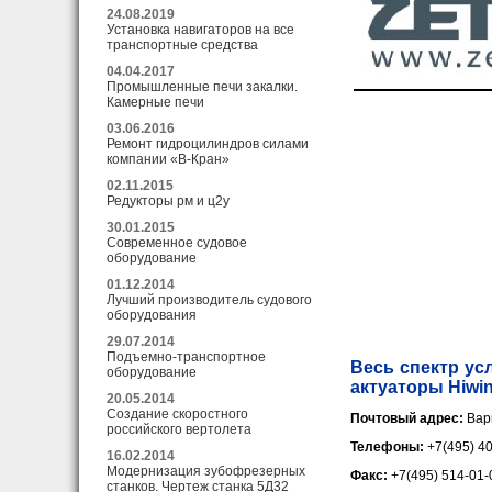
24.08.2019
Установка навигаторов на все
транспортные средства
04.04.2017
Промышленные печи закалки.
Камерные печи
03.06.2016
Ремонт гидроцилиндров силами
компании «В-Кран»
02.11.2015
Редукторы рм и ц2у
30.01.2015
Современное судовое
оборудование
01.12.2014
Лучший производитель судового
оборудования
29.07.2014
Подъемно-транспортное
Весь спектр ус
оборудование
актуаторы Hiwin
20.05.2014
Создание скоростного
Почтовый адрес:
Вар
российского вертолета
Телефоны:
+7(495) 4
16.02.2014
Модернизация зубофрезерных
Факс:
+7(495) 514-01-
станков. Чертеж станка 5Д32