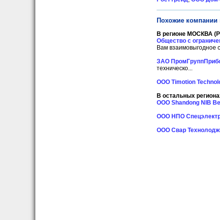
Похожие компании 
В регионе МОСКВА (Р
Общество с ограниче
Вам взаимовыгодное с
ЗАО ПромГруппПриб
техническо...
ООО Timotion Technol
В остальных региона
ООО Shandong NIB Bea
ООО НПО Спецэлект
ООО Свар Технолодж