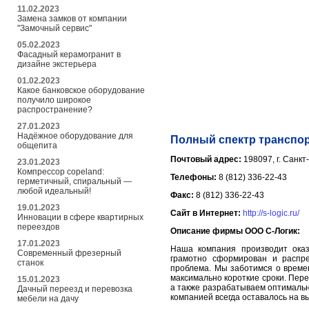
11.02.2023
Замена замков от компании
"Замочный сервис"
05.02.2023
Фасадный керамогранит в
дизайне экстерьера
01.02.2023
Какое банковское оборудование
получило широкое
распространение?
27.01.2023
Надёжное оборудование для
Полный спектр транспо
общепита
Почтовый адрес:
198097, г. Санкт
23.01.2023
Компрессор copeland:
Телефоны:
8 (812) 336-22-43
герметичный, спиральный —
любой идеальный!
Факс:
8 (812) 336-22-43
19.01.2023
Сайт в Интернет:
http://s-logic.ru/
Инновации в сфере квартирных
переездов
Описание фирмы ООО С-Логик:
17.01.2023
Наша компания производит оказ
Современный фрезерный
грамотно сформирован и распре
станок
проблема. Мы заботимся о времен
максимально короткие сроки. Пер
15.01.2023
а также разрабатываем оптимальн
Дачный переезд и перевозка
компанией всегда оставалось на в
мебели на дачу