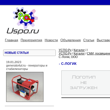
Главная
Предприятия
Новости
Объявления
Статьи
Выставк
УСПО.Ру
/
Каталог
/
/
НОВЫЕ СТАТЬИ
УСПО.Ру
/
Каталог
/
СМИ, посвящен
С-Логик, ООО
19.01.2023
- С-ЛОГИК
generatortut.ru - генераторы и
стабилизаторы