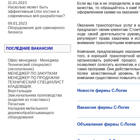
11.01.2023
Если вы так и не определили, в к
Насколько может быть
качества, то обращайтесь к нам!
эффективным Unix хостинг в
оформлением заявки на оказание 
современных веб-разработках?
09.01.2023
Оказание транспортных услуг в 
Оборудование для сувенирного
предлагает своим клиентам. Стоит
бизнеса
ходе своей деятельности руково
регулирует права заказчика и и
внимание транспортными компания
ПОСЛЕДНИЕ ВАКАНСИИ
Компании, предлагающие оказание
того, в хорошей транспортной 
Офис менеджер - Менеджер
организовать рабочий процесс
Технический специалист
позволяют сплотить коллектив, и 
(лесопиление)
таких программ. Они действительн
МЕНЕДЖЕР ПО ЗАКУПКАМ
более качественный уровень. 
МЕНЕДЖЕР ПО ПРОДАЖАМ
компании существенно повысить с
ТЕХНИЧЕСКИЙ СПЕЦИАЛИСТ
КЛАДОВЩИК
Новости фирмы С-Логик
Верстальщик
Зам.начальника производства
(изделия из пластмасс)
Печатник
Вакансии фирмы С-Логик
Наладчик мебельного/
деревообрабатывающего
оборудования
Объявления фирмы С-Логик