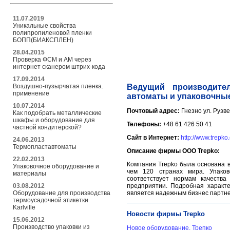
11.07.2019
Уникальные свойства
полипропиленовой пленки
БОПП(БИАКСПЛЕН)
28.04.2015
Проверка ФСМ и АМ через
интернет сканером штрих-кода
17.09.2014
Воздушно-пузырчатая пленка.
Ведущий производите
применение
автоматы и упаковочны
10.07.2014
Почтовый адрес:
Гнезно ул. Рузв
Как подобрать металлические
шкафы и оборудование для
Телефоны:
+48 61 426 50 41
частной кондитерской?
Сайт в Интернет:
http://www.trepko
24.06.2013
Термопластавтоматы
Описание фирмы OOO Trepko:
22.02.2013
Компания Trepko была основана в
Упаковочное оборудование и
чем 120 странах мира. Упаков
материалы
соответствует нормам качеств
03.08.2012
предприятии. Подробная характ
Оборудование для производства
является надежным бизнес партнер
термоусадочной этикетки
Karlville
Новости фирмы Trepko
15.06.2012
Производство упаковки из
Новое оборудование. Трепко