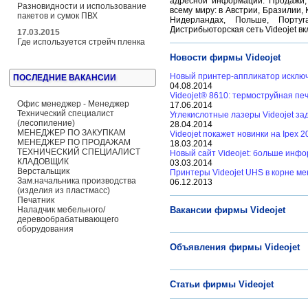
адресной информации. Продажи,
Разновидности и использование
всему миру: в Австрии, Бразилии,
пакетов и сумок ПВХ
Нидерландах, Польше, Португ
Дистрибьюторская сеть Videojet в
17.03.2015
Где используется стрейч пленка
Новости фирмы Videojet
Новый принтер-аппликатор исключ
ПОСЛЕДНИЕ ВАКАНСИИ
04.08.2014
Videojet® 8610: термоструйная пе
Офис менеджер - Менеджер
17.06.2014
Технический специалист
Углекислотные лазеры Videojet за
(лесопиление)
28.04.2014
МЕНЕДЖЕР ПО ЗАКУПКАМ
Videojet покажет новинки на Ipex 2
МЕНЕДЖЕР ПО ПРОДАЖАМ
18.03.2014
ТЕХНИЧЕСКИЙ СПЕЦИАЛИСТ
Новый сайт Videojet: больше инф
КЛАДОВЩИК
03.03.2014
Верстальщик
Принтеры Videojet UHS в корне м
Зам.начальника производства
06.12.2013
(изделия из пластмасс)
Печатник
Наладчик мебельного/
Вакансии фирмы Videojet
деревообрабатывающего
оборудования
Объявления фирмы Videojet
Статьи фирмы Videojet