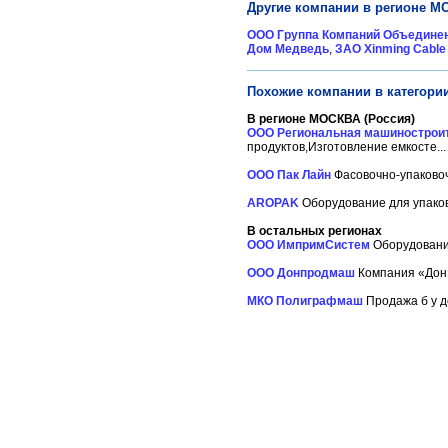
Другие компании в регионе М
ООО Группа Компаний Объедине
Дом Медведь
,
ЗАО Xinming Cable
Похожие компании в категори
В регионе МОСКВА (Россия)
ООО Региональная машинострои
продуктов,Изготовление емкосте...
ООО Пак Лайн
Фасовочно-упаковоч
AROPAK
Оборудование для упаковк
В остальных регионах
ООО ИмпримСистем
Оборудование
ООО Донпродмаш
Компания «ДонП
МКО Полиграфмаш
Продажа б у д