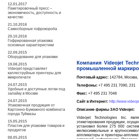
12.01.2017
Пакетировочный пресс –
экономичность, доступность и
качество
21.10.2016
Самосборные гофрокороба
20.10.2016
Гофрированная упаковка:
основные характеристики
22.09.2015
Оборудование для упаковки
Компания Videojet Tec
19.08.2015
промышленной маркиров
Videojet представляет
каплеструйные принтеры для
микропечати
Почтовый адрес:
142784, Москва, 
24.07.2015
Телефоны:
+7 495 231 7090, 231
Удобные и доступные лотки под
запайку в Москве
Факс:
+7 495 231 7046
24.07.2015
Сайт в Интернет:
http://www.videoje
Упаковочная продукция от
Картонно-Бумажного комбината
Описание фирмы ЗАО Videojet:
города Туймазы
Videojet Technologies Inc. я
15.05.2015
этикетирования продукции, осущес
Пластик для упаковки товаров и
установил более 275 000 систем
продуктов
мелкосимвольные и крупносимво
аппликаторы и принтеры-апплика
08.05.2015