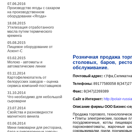
07.06.2016
Производство ягоды с сахаром
на производственном
оборудовании «Ягода»
18.08.2015
Утилизация отработанного
масла путем термического
крекинга
05.08.2015
Пищевое оборудование от
Асконт-С
Розничная продажа торг
03.02.2015
столовых, баров, рест
Молоко - автоматы и
автоматические линии
обслуживание.
03.11.2014
Почтовый адрес:
г.Уфа,Силикатна
Картофелекопатель от
белорусских заводов – оценка
Телефоны:
89177580058 8(347)27
сервиса компаний-поставщиков
Факс:
8(347)2269389
31.10.2014
Что необходимо для небольшой
Сайт в Интернет:
http://polair-russi
сыроварни
Описание фирмы ООО Бизнес-се
23.07.2014
Свойства и разновидности
Продажа торгового, технологическо
магнитного винила
• Плиты электрические, газовые 
посудомоечные, котлы пищевароч
03.06.2014
пароконвектоматы, жарочные ш
Мини пивоварни для ресторана,
соковыжималки, грили, пончиковы
бара и пивоваренные заводы.