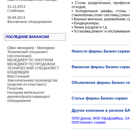
• Столы разделочные, профессио
31.12.2013
отходов;
Слайсеры.
• Холодильные шкафы, столы, 
(+моноблоки,сплит-системы),сокоо
30.09.2013
• Ванные моечные, рукомойники, с
Фасовочное оборудование
• Кондиционеры;
• Линии раздачи и т.д.
• Установка,ремонт и обслуживани
ПОСЛЕДНИЕ ВАКАНСИИ
Офис менеджер - Менеджер
Новости фирмы Бизнес-серви
Технический специалист
(лесопиление)
МЕНЕДЖЕР ПО ЗАКУПКАМ
МЕНЕДЖЕР ПО ПРОДАЖАМ
Вакансии фирмы Бизнес-серв
ТЕХНИЧЕСКИЙ СПЕЦИАЛИСТ
КЛАДОВЩИК
Верстальщик
Зам.начальника производства
Объявления фирмы Бизнес-с
(изделия из пластмасс)
Печатник
Наладчик мебельного/
деревообрабатывающего
Статьи фирмы Бизнес-сервис
оборудования
Другие компании в регионе 
ООО Декор
,
ООО УфаДорМаш
,
ЗА
ООО Бизнес-сервис