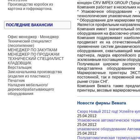
04.05.2008
концерн CRV IMPEX GROUP (Турция)
Производство коробок из
Компания работает в нескольких 
картона и гофрокартона.
* Упаковочное оборудование - 
технологические упаковочные лин
* Оборудование для маркировки пр
Является профильным направление
ПОСЛЕДНИЕ ВАКАНСИИ
Компания имеет значительный оп
оборудования на фасовочно-упако
Офис менеджер - Менеджер
Компания поддерживает наиболее
Технический специалист
продвигает их на отечественны
(лесопиление)
применение систем динамического
МЕНЕДЖЕР ПО ЗАКУПКАМ
оборудования, охватывающий мак
МЕНЕДЖЕР ПО ПРОДАЖАМ
партнера, лидера европейского 
ТЕХНИЧЕСКИЙ СПЕЦИАЛИСТ
эсклюзивным поставщиком оборудо
КЛАДОВЩИК
Получившая широкое распростр
Верстальщик
представлена оборудованием о
Зам.начальника производства
Маркировочные принтеры ЭКСТ 
(изделия из пластмасс)
постоянной, так и переменной и
Печатник
рынке стран СНГ.
Наладчик мебельного/
Компания Вемата также предла
деревообрабатывающего
принтеры, весовые маркировочны
оборудования
Новости фирмы Вемата
Скоро Новый 2012 год! Успейте куп
25.04.2012
Упаковочное автоматическое тер
25.04.2012
упаковочное оборудование Автом
25.04.2012
Полуавтоматическая термоусадоч