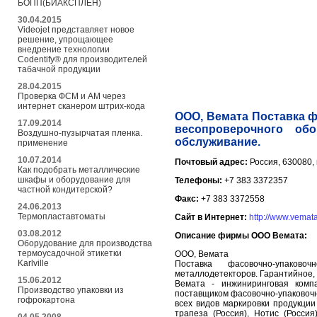
БОПП(БИАКСПЛЕН)
30.04.2015
Videojet представляет новое
решение, упрощающее
внедрение технологии
Codentify® для производителей
табачной продукции
28.04.2015
Проверка ФСМ и АМ через
интернет сканером штрих-кода
ООО, Вемата Поставка ф
17.09.2014
весопроверочного обо
Воздушно-пузырчатая пленка.
обслуживание.
применение
10.07.2014
Почтовый адрес:
Россия, 630080, 
Как подобрать металлические
шкафы и оборудование для
Телефоны:
+7 383 3372357
частной кондитерской?
Факс:
+7 383 3372558
24.06.2013
Термопластавтоматы
Сайт в Интернет:
http://www.vemata
03.08.2012
Описание фирмы ООО Вемата:
Оборудование для производства
термоусадочной этикетки
ООО, Вемата
Karlville
Поставка фасовочно-упаковоч
металлодетекторов. Гарантийное,
15.06.2012
Вемата - инжиниринговая комп
Производство упаковки из
поставщиком фасовочно-упаковоч
гофрокартона
всех видов маркировки продукции
трапеза (Россия), Нотис (Росси