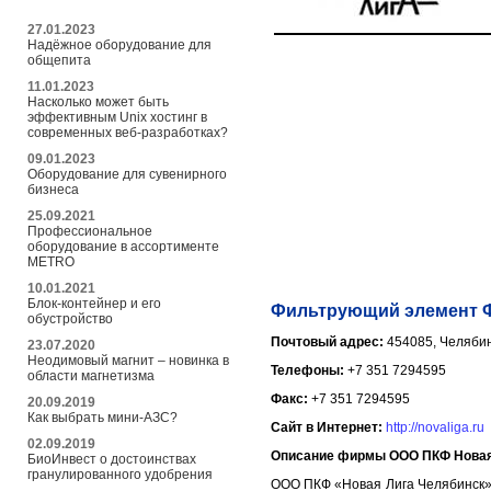
27.01.2023
Надёжное оборудование для
общепита
11.01.2023
Насколько может быть
эффективным Unix хостинг в
современных веб-разработках?
09.01.2023
Оборудование для сувенирного
бизнеса
25.09.2021
Профессиональное
оборудование в ассортименте
METRO
10.01.2021
Блок-контейнер и его
Фильтрующий элемент Ф
обустройство
Почтовый адрес:
454085, Челябин
23.07.2020
Неодимовый магнит – новинка в
Телефоны:
+7 351 7294595
области магнетизма
Факс:
+7 351 7294595
20.09.2019
Как выбрать мини-АЗС?
Сайт в Интернет:
http://novaliga.ru
02.09.2019
Описание фирмы ООО ПКФ Новая
БиоИнвест о достоинствах
гранулированного удобрения
ООО ПКФ «Новая Лига Челябинск»