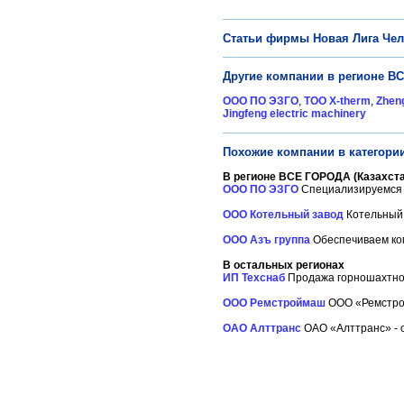
Статьи фирмы Новая Лига Че
Другие компании в регионе ВС
ООО ПО ЭЗГО
,
ТОО X-therm
,
Zheng
Jingfeng electric machinery
Похожие компании в категор
В регионе ВСЕ ГОРОДА (Казахста
ООО ПО ЭЗГО
Специализируемся н
ООО Котельный завод
Котельный 
ООО Азъ группа
Обеспечиваем ком
В остальных регионах
ИП Техснаб
Продажа горношахтног
ООО Ремстроймаш
ООО «Ремстрой
ОАО Алттранс
ОАО «Алттранс» - о