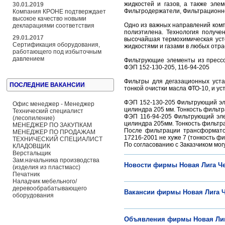
жидкостей и газов, а также эле
30.01.2019
Фильтродержатели, Фильтрационно
Компания КРОНЕ подтверждает
высокое качество новыми
Одно из важных направлений комп
декларациями соответствия
полиэтилена. Технология получе
29.01.2017
высочайшая термохимическая усто
Сертификация оборудования,
жидкостями и газами в любых отр
работающего под избыточным
давлением
Фильтрующие элементы из прессо
ФЭП 152-130-205, 116-94-205
Фильтры для дегазационных уста
ПОСЛЕДНИЕ ВАКАНСИИ
тонкой очистки масла ФТО-10, и ус
ФЭП 152-130-205 Фильтрующий эл
Офис менеджер - Менеджер
цилиндра 205 мм. Тонкость фильтра
Технический специалист
ФЭП 116-94-205 Фильтрующий эле
(лесопиление)
цилиндра 205мм. Тонкость фильтрац
МЕНЕДЖЕР ПО ЗАКУПКАМ
После фильтрации трансформато
МЕНЕДЖЕР ПО ПРОДАЖАМ
17216-2001 не хуже 7 (тонкость фи
ТЕХНИЧЕСКИЙ СПЕЦИАЛИСТ
По согласованию с Заказчиком мо
КЛАДОВЩИК
Верстальщик
Зам.начальника производства
Новости фирмы Новая Лига Ч
(изделия из пластмасс)
Печатник
Наладчик мебельного/
деревообрабатывающего
Вакансии фирмы Новая Лига 
оборудования
Объявления фирмы Новая Лиг