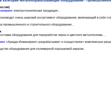
в категории Металообрабатывающее оборудование - Промышленно
оссия)
жиниринг
электротехническая продукция...
оизводит очень широкий ассортимент оборудования, включающий в себя стан
а промышленного и строительного оборудования...
х
оставка оборудования для переработки черно и цветного металлолома....
инг
«Аркада-Инжиниринг» разрабатывает и осуществляет комплексные решен
дство оборудования для полимерной порошковой окраски...