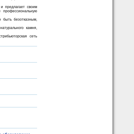
 и предлагает своим
же профессиональную
о быть безотказным,
натурального камня,
стрибьюторская сеть