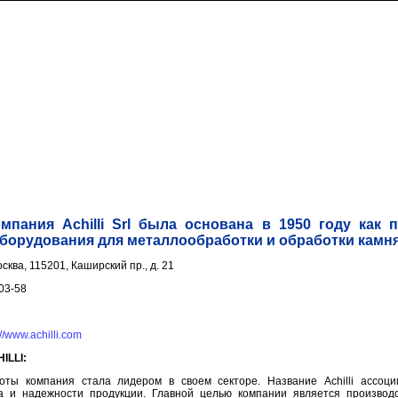
мпания Achilli Srl была основана в 1950 году как 
борудования для металлообработки и обработки камня
осква, 115201, Каширский пр., д. 21
-03-58
://www.achilli.com
ILLI:
ты компания стала лидером в своем секторе. Название Achilli ассоци
а и надежности продукции. Главной целью компании является производ