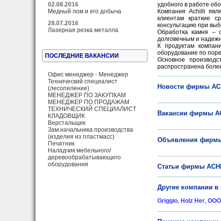
02.08.2016
удобного в работе об
Медный лом и его добыча
Компания Achilli яв
клиентам краткие с
28.07.2016
консультацию при выб
Лазерная резка металла
Обработка камня – 
долговечным и надеж
К продуктам компани
оборудование по поре
ПОСЛЕДНИЕ ВАКАНСИИ
Основное производс
распространена более
Офис менеджер - Менеджер
Технический специалист
Новости фирмы AC
(лесопиление)
МЕНЕДЖЕР ПО ЗАКУПКАМ
МЕНЕДЖЕР ПО ПРОДАЖАМ
ТЕХНИЧЕСКИЙ СПЕЦИАЛИСТ
Вакансии фирмы A
КЛАДОВЩИК
Верстальщик
Зам.начальника производства
(изделия из пластмасс)
Объявления фирмы
Печатник
Наладчик мебельного/
деревообрабатывающего
оборудования
Статьи фирмы ACHI
Другие компании в
Griggio
,
Holz Her
,
OOO