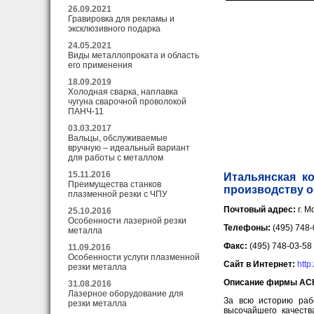
26.09.2021
Гравировка для рекламы и
эксклюзивного подарка
24.05.2021
Виды металлопроката и область
его применения
18.09.2019
Холодная сварка, наплавка
чугуна сварочной проволокой
ПАНЧ-11
03.03.2017
Вальцы, обслуживаемые
вручную – идеальный вариант
для работы с металлом
15.11.2016
Итальянская ко
Преимущества станков
производству о
плазменной резки с ЧПУ
Почтовый адрес:
г. М
25.10.2016
Особенности лазерной резки
Телефоны:
(495) 748
металла
Факс:
(495) 748-03-58
11.09.2016
Особенности услуги плазменной
Сайт в Интернет:
http
резки металла
Описание фирмы ACH
31.08.2016
Лазерное оборудование для
За всю историю рабо
резки металла
высочайшего качеств