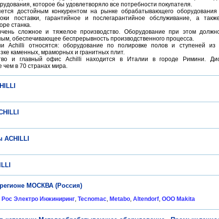
орудования, которое бы удовлетворяло все потребности покупателя.
ляется достойным конкурентом на рынке обрабатывающего оборудования
роки поставки, гарантийное и послегарантийное обслуживание, а так
оре станка.
очень сложное и тяжелое производство. Оборудование при этом должн
ным, обеспечивающее беспрерывность производственного процесса.
и Achilli относятся: оборудование по полировке полов и ступеней из 
зке каменных, мраморных и гранитных плит.
тво и главный офис Achilli находится в Италии в городе Римини. Ди
 чем в 70 странах мира.
HILLI
CHILLI
 ACHILLI
LLI
 регионе МОСКВА (Россия)
 Рос Электро Инжиниринг
,
Tecnomac
,
Metabo
,
Altendorf
,
ООО Makita