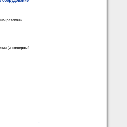
е оборудование
ки различны...
ия (инженерный ...