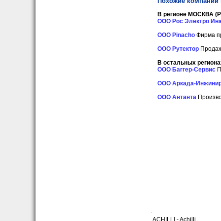
Похожие компании 
В регионе МОСКВА (Р
OOO Рос Электро Ин
OOO Pinacho
Фирма пр
ООО Рутектор
Продаж
В остальных региона
ООО Баггер-Сервис
П
ООО Аркада-Инжинир
ООО Антанта
Произво
ACHILLI - Achilli