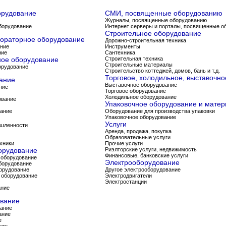
орудование
СМИ, посвященные оборудованию
Журналы, посвященные оборудованию
борудование
Интернет серверы и порталы, посвященные о
Строительное оборудование
бораторное оборудование
Дорожно-строительная техника
ание
Инструменты
ние
Сантехника
ное оборудование
Строительная техника
Строительные материалы
орудование
Строительство коттеджей, домов, бань и т.д.
Торговое, холодильное, выставочн
вание
Выставочное оборудование
ние
Торговое оборудование
Холодильное оборудование
ование
Упаковочное оборудование и мате
вание
Оборудование для производства упаковки
Упаковочное оборудование
Услуги
ышленности
Аренда, продажа, покупка
Образовательные услуги
хники
Прочие услуги
орудование
Риэлторские услуги, недвижимость
Финансовые, банковские услуги
оборудование
Электрооборудование
борудование
орудование
Другое электрооборудование
 оборудование
Электродвигатели
Электростанции
ание
ование
вание
ание
е