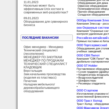
Оборудование для гости
11.01.2023
Оборудование для дома
Насколько может быть
Офисное оборудование
эффективным Unix хостинг в
Полиграфическое обору
Прочее оборудование
современных веб-разработках?
Складское оборудование
09.01.2023
ОООрр Компания Эле
Оборудование для сувенирного
Компания Элессар - росс
бизнеса
ооо Охранные систе
Компания "Охранные сист
контроля удаленным дост
ПОСЛЕДНИЕ ВАКАНСИИ
Российско-китайский 
Прямые поставки из Кита
ООО Торгсервисснаб
Офис менеджер - Менеджер
Оборудование для столов
Технический специалист
учебных заведений.
(лесопиление)
ООО СВК Пилот
МЕНЕДЖЕР ПО ЗАКУПКАМ
Компания "СВК Пилот" яв
МЕНЕДЖЕР ПО ПРОДАЖАМ
дробильно-сортировочног
ТЕХНИЧЕСКИЙ СПЕЦИАЛИСТ
OOO ST Holder
КЛАДОВЩИК
Поставляемое оборудова
Верстальщик
• Сухие градирни (драйку
Зам.начальника производства
• Конденсаторы воздушн
(изделия из пластмасс)
• Воздухоохладители
• Шокфростеры
Печатник
• Ресиверы хладагента
Наладчик мебельного/
•
деревообрабатывающего
ООО Стартком
оборудования
Изготовление упаковки в
качественной флексопеча
ООО Траст Холод
Траст Холод - оборудован
ООО Максимум Элект