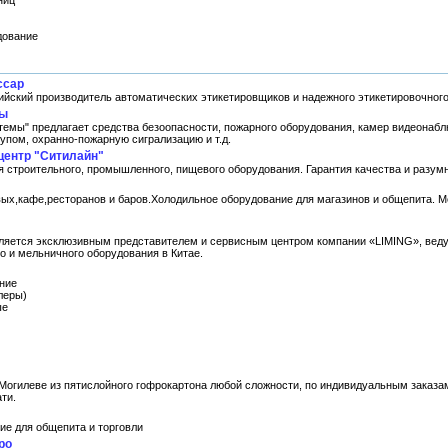
ниц
дование
ссар
ийский производитель автоматических этикетировщиков и надежного этикетировочног
мы
емы" предлагает средства безоопасности, пожарного оборудования, камер видеонаб
упом, охранно-пожарную сигрализацию и т.д.
центр "Ситилайн"
я строительного, промышленного, пищевого оборудования. Гарантия качества и разум
ых,кафе,ресторанов и баров.Холодильное оборудование для магазинов и общепита. М
ляется эксклюзивным представителем и сервисным центром компании «LIMING», вед
о и мельничного оборудования в Китае.
ние
леры)
ые
 Могилеве из пятислойного гофрокартона любой сложности, по индивидуальным заказа
ти.
ие для общепита и торговли
ро