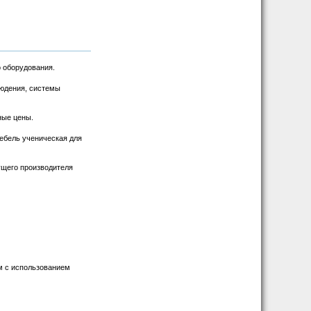
о оборудования.
людения, системы
ные цены.
ебель ученическая для
ущего производителя
м с использованием