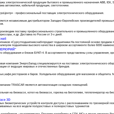
жа электротехнической продукции бытового и промышленного назначения ABB, IEK, Sch
ажа автоматики, кабельной продукции, светотехники.
роЦентр» - профессиональный поставщик электротехнического оборудования.
ляется независимым дистрибьютором Западно-Европейских производителей промыш
ов.
роизводим поставку профессионального строительного и промышленного оборудовани
рессоры, и др. Доставка по России от 3-х дней.
снаб
ипников «Сургутподшипникснаб»продает подшипники.На постоянной основе продаем 
Реализуем подшипники высокого качества в широком ассортименте более 6000 наимено
МЕРКУРИЙ"
о оборудования и блоков БУКП-4. В ассортименте представлены узлы управления, ор
овая компания ЭнергоЗапад специализируется на поставках электротехнического обор
ации от ведущих мировых и отечественных брендов.
ых,кафе,ресторанов и баров. Холодильное оборудование для магазинов и общепита. 
омпании TRASCAR является автоматизация складских помещений.
ельная на биомассе, котел на биомассе, горелка на биотопливе, теплогенератор на био
Face 3D
ых биометрических устройств контроля доступа с распознаванием по трехмерной гео
иваемых на все модели полуростовых и полноростовых турникетов
"
 контейнеров - грузоперевозки. Продаем контейнеры в СПб, МСк и других регионах Ро