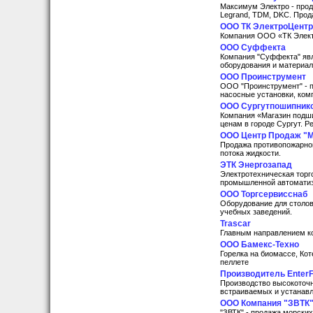
Максимум Электро - прода
Legrand, TDM, DKC. Прод
ООО ТК ЭлектроЦентр
Компания ООО «ТК Элект
ООО Суффекта
Компания "Суффекта" яв
оборудования и материал
ООО Проинструмент
ООО "Проинструмент" - п
насосные установки, комп
ООО Сургутпошипник
Компания «Магазин подш
ценам в городе Сургут. 
ООО Центр Продаж "
Продажа противопожарног
потока жидкости.
ЭТК Энергозапад
Электротехническая торг
промышленной автоматиз
ООО Торгсервисснаб
Оборудование для столов
учебных заведений.
Trascar
Главным направлением к
ООО Бамекс-Техно
Горелка на биомассе, Кот
пеллете
Производитель Enter
Производство высокоточн
встраиваемых и устанавл
OOO Компания "ЗВТК
"ЗВТК" - продажа морских