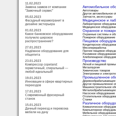
11.02.2023
Автомобильное об
Замена замков от компании
"Замочный сервис"
Автотовары
Другое автомобильное о
05.02.2023
Запчасти, аксессуары
Медицинское и ла
Фасадный керамогранит в
дизайне экстерьера
Лабораторное оборудов
Медицинское оборудова
01.02.2023
Охранное и пожар
Какое банковское оборудование
Охранные системы и об
получило широкое
Пожарное оборудование
Пищевое оборудо
распространение?
Кондитерское оборудова
27.01.2023
Мясопереработка
Надёжное оборудование для
Прочее пищевое оборуд
Разливное оборудование
общепита
Хлебопекарное оборудо
Производство
23.01.2023
Компрессор copeland:
Лёгкой и пищевой пром
Металлургия
герметичный, спиральный —
Химических товаров
любой идеальный!
Электроники и электроте
Промышленное об
19.01.2023
Деревообрабатывающее 
Инновации в сфере квартирных
Другое промышленное о
переездов
Машиностроительное об
Металообрабатывающее
17.01.2023
Насосное оборудование
Современный фрезерный
Отопительное оборудов
станок
Станки
Различное оборуд
15.01.2023
Климатическое оборудо
Дачный переезд и перевозка
Компьютерное оборудов
мебели на дачу
Мебельное оборудовани