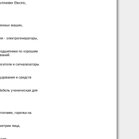
neider Electric,
ленных машин,
я - электрогенераторы,
подшипники по хорошим
ваний.
осители и сигнализаторы
удования и средств
Мебель ученическая для
топливе, горелка на
метрии лица,
ссии.