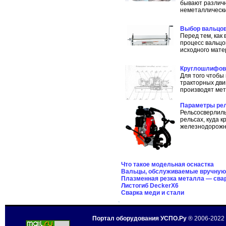
бывают различн
неметаллически
Выбор вальцов
Перед тем, как
процесс вальцо
исходного мате
Круглошлифова
Для того чтобы
тракторных дви
производят ме
Параметры ре
Рельсосверлиль
рельсах, куда 
железнодорожно
Что такое модельная оснастка
Вальцы, обслуживаемые вручную 
Плазменная резка металла — сва
Листогиб DeckerX6
Сварка меди и стали
Портал оборудования УСПО.Ру
® 2006-2022