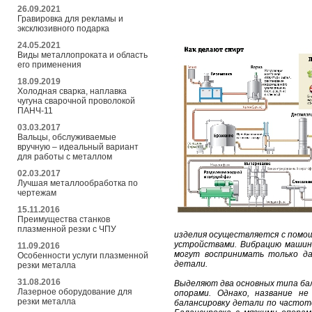
26.09.2021
Гравировка для рекламы и
эксклюзивного подарка
24.05.2021
Виды металлопроката и область
его применения
18.09.2019
Холодная сварка, наплавка
чугуна сварочной проволокой
ПАНЧ-11
03.03.2017
Вальцы, обслуживаемые
вручную – идеальный вариант
для работы с металлом
02.03.2017
Лучшая металлообработка по
чертежам
15.11.2016
Преимущества станков
плазменной резки с ЧПУ
изделия осуществляется с помо
устройствами. Вибрацию машин
11.09.2016
могут воспринимать только да
Особенности услуги плазменной
детали.
резки металла
31.08.2016
Выделяют два основных типа бал
Лазерное оборудование для
опорами. Однако, название н
резки металла
балансировку детали по частот