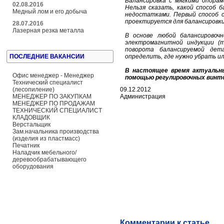
Балансировка с мягкими опора
02.08.2016
Нельзя сказать, какой способ 
Медный лом и его добыча
недостатками. Первый способ с
проектируется для балансировки
28.07.2016
Лазерная резка металла
В основе любой балансировоч
электромагнитной индукции (т
поворота балансируемой дет
ПОСЛЕДНИЕ ВАКАНСИИ
определить, где нужно убрать и
В настоящее время актуальны
Офис менеджер - Менеджер
помощью регулировочных винто
Технический специалист
(лесопиление)
09.12.2012
МЕНЕДЖЕР ПО ЗАКУПКАМ
Администрация
МЕНЕДЖЕР ПО ПРОДАЖАМ
ТЕХНИЧЕСКИЙ СПЕЦИАЛИСТ
КЛАДОВЩИК
Верстальщик
Зам.начальника производства
(изделия из пластмасс)
Печатник
Наладчик мебельного/
деревообрабатывающего
оборудования
Комментарии к статье