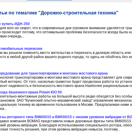
ьи по тематике "Дорожно-строительная техника"
е купить ИДН-350
для кого не секрет, что в современные дни огромное внимание уделяется тр
 происходит потому, что оптимальная проблема безопасности всегда была на
вую очередь...
томобильные перевозки
и вы решили поменять место жительства и переехать в далекую область или в
сто в любой другой район вашего родного города, то здесь не обойтись без н
орудование для транспортировки и монтажа мостового крана
хнология транспортировки и монтажа мостового крана представляет для сов
бый интерес. От того, насколько грамотно будет проделана работа по устано
исит надежность и безопасность мостового крана.Наиболее рациональным сп
енда башенного крана Potain IGO 50
роительно-монтажные работы на большой высоте редко обходятся без особ
ханизмов. ЗАО "Кучинский опытно-керамический завод" управление механиза
ециальную технику во временное пользование в Москве. Предлагаемая нами 
на...
езы роторного типа BM600/15 и BM500/15 с низким уровнем вибрации от 
давно компания BOMAG представила новые дорожные фрезы типа BM600/15
кий уровень вибрации. Благодаря использованию специального ротора, обес
окая точность резания, при этом уровень вибрации невысок, поэтому...