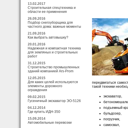
13.02.2017
Строительная спецтехника и
области ее применения
26.09.2016
Подбор снегоуборщика для
частного дома: важные моменты
21.09.2016
Как выбрать автовышку?
20.01.2016
Надежная и компактная техника
для земляных и строительных
работ
31.12.2015
Строительство промышленных
зданий компанией Ars-Prom
12.05.2015
Для каких целей используются
передвигаться самос
элементы дорожного
такой техники необх
ограждения
экскаватор,
09.02.2015
Гусеничный экскаватор ЭО-5126
бетономешалк
подъемный кра
04.12.2014
Где купить ИДН-350
бульдозер,
15.09.2014
погрузчик,
Автомобильные перевозки
самосвал,