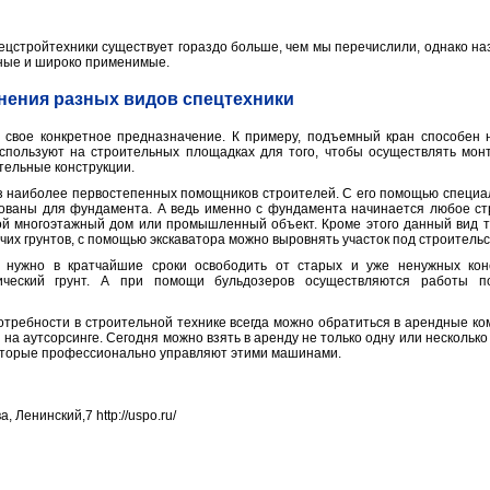
пецстройтехники существует гораздо больше, чем мы перечислили, однако н
ные и широко применимые.
нения разных видов спецтехники
свое конкретное предназначение. К примеру, подъемный кран способен 
используют на строительных площадках для того, чтобы осуществлять мо
тельные конструкции.
з наиболее первостепенных помощников строителей. С его помощью специал
ованы для фундамента. А ведь именно с фундамента начинается любое стр
ой многоэтажный дом или промышленный объект. Кроме этого данный вид т
их грунтов, с помощью экскаватора можно выровнять участок под строительс
 нужно в кратчайшие сроки освободить от старых и уже ненужных конс
лический грунт. А при помощи бульдозеров осуществляются работы 
отребности в строительной технике всегда можно обратиться в арендные ко
а аутсорсинге. Сегодня можно взять в аренду не только одну или несколько
которые профессионально управляют этими машинами.
 Ленинский,7 http://uspo.ru/