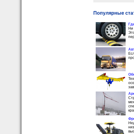
Популярные стат
Гд
Ни 
Это
пер
Ав
Есл
про
Об
Те
осо
зав
Ар
Ст
ме
сп
кра
Фр
Не
низ
выс