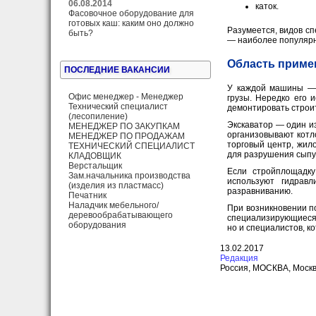
06.08.2014
каток.
Фасовочное оборудование для
готовых каш: каким оно должно
Разумеется, видов с
быть?
— наиболее популяр
Область приме
ПОСЛЕДНИЕ ВАКАНСИИ
У каждой машины — 
Офис менеджер - Менеджер
грузы. Нередко его 
Технический специалист
демонтировать строи
(лесопиление)
Экскаватор — один и
МЕНЕДЖЕР ПО ЗАКУПКАМ
организовывают котл
МЕНЕДЖЕР ПО ПРОДАЖАМ
торговый центр, жил
ТЕХНИЧЕСКИЙ СПЕЦИАЛИСТ
для разрушения сыпуч
КЛАДОВЩИК
Верстальщик
Если стройплощадку
Зам.начальника производства
используют гидрав
(изделия из пластмасс)
разравниванию.
Печатник
Наладчик мебельного/
При возникновении п
деревообрабатывающего
специализирующиеся н
оборудования
но и специалистов, 
13.02.2017
Редакция
Россия, МОСКВА, Москва,