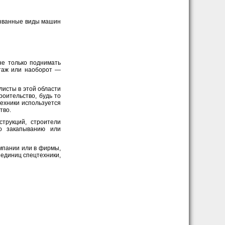
азванные виды машин
не только поднимать
нтаж или наоборот —
исты в этой области
оительство, будь то
ехники используется
тво.
трукций, строители
по закапыванию или
мпании или в фирмы,
 единиц спецтехники,