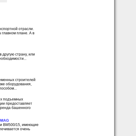
анспортной отрасли.
 главном плане. А в
 другую страну, или
еобходимости...
ременных строителей
вке оборудования,
особом...
ых подъемных
ции предоставляет
аренда башенного
BOMAG
 и BM500/15, имеющие
печивается очень