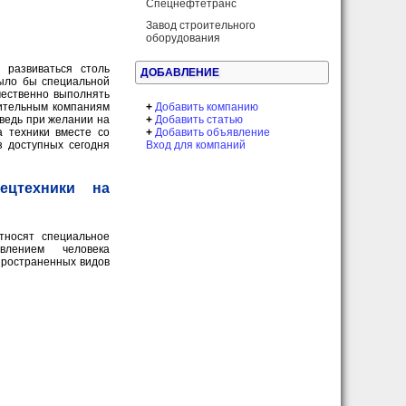
Спецнефтетранс
Завод строительного
оборудования
 развиваться столь
ДОБАВЛЕНИЕ
было бы специальной
чественно выполнять
+
Добавить компанию
оительным компаниям
+
Добавить статью
 ведь при желании на
+
Добавить объявление
техники вместе со
Вход для компаний
з доступных сегодня
ецтехники на
относят специальное
влением человека
пространенных видов