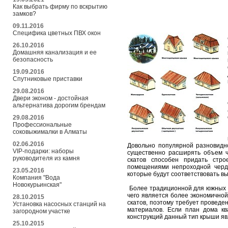
Как выбрать фирму по вскрытию
замков?
09.11.2016
Специфика цветных ПВХ окон
26.10.2016
Домашняя канализация и ее
безопасность
19.09.2016
Спутниковые приставки
29.08.2016
Двери эконом - достойная
альтернатива дорогим брендам
29.08.2016
Профессиональные
соковыжималки в Алматы
02.06.2016
Довольно популярной разновидн
VIP-подарки: наборы
существенно расширять объем ч
руководителя из камня
скатов способен придать стр
помещениями непроходной черда
23.05.2016
которые будут соответствовать в
Компания "Вода
Новокурьинская"
Более традиционной для южных р
чего является более экономичной
28.10.2015
скатов, поэтому требует проведе
Установка насосных станций на
материалов. Если план дома кв
загородном участке
конструкций данный тип крыши яв
25.10.2015