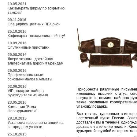
19.05.2021
Как выбрать фирму по вскрытию
замков?
09.11.2016
Специфика цветных ПВХ окон
25.10.2016
Кофеварка - незаменима в быту!
19.09.2016
Спутниковые приставки
29.08.2016
Двери эконом - достойная
альтернатива дорогим брендам
29.08.2016
Профессиональные
соковыжималки в Алматы
02.06.2016
Приобрести различные письменн
VIP-подарки: наборы
имеющему высокий статус, сег
руководителя из камня
покупатели, помимо наборов рук
также различные корпоративные
23.05.2016
упаковку подарка.
Компания "Вода
Новокурьинская"
Все товары, купленные в интер
населенный пункт России. Заказ
28.10.2015
доставлен им в течение одного-д
Установка насосных станций на
доставлен в течение недели. Кро
загородном участке
курьерской службой интернет-маг
25.10.2015