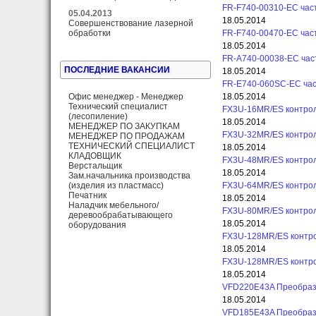
FR-F740-00310-EC час
05.04.2013
18.05.2014
Совершенствование лазерной
обработки
FR-F740-00470-EC час
18.05.2014
FR-A740-00038-EC част
ПОСЛЕДНИЕ ВАКАНСИИ
18.05.2014
FR-E740-060SC-EC ча
Офис менеджер - Менеджер
18.05.2014
Технический специалист
FX3U-16MR/ES контрол
(лесопиление)
18.05.2014
МЕНЕДЖЕР ПО ЗАКУПКАМ
FX3U-32MR/ES контрол
МЕНЕДЖЕР ПО ПРОДАЖАМ
ТЕХНИЧЕСКИЙ СПЕЦИАЛИСТ
18.05.2014
КЛАДОВЩИК
FX3U-48MR/ES контрол
Верстальщик
18.05.2014
Зам.начальника производства
(изделия из пластмасс)
FX3U-64MR/ES контрол
Печатник
18.05.2014
Наладчик мебельного/
FX3U-80MR/ES контрол
деревообрабатывающего
18.05.2014
оборудования
FX3U-128MR/ES контро
18.05.2014
FX3U-128MR/ES контро
18.05.2014
VFD220E43A Преобраз
18.05.2014
VFD185E43A Преобраз