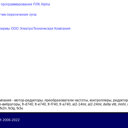
 программирования ПЛК Alpha
чик пересечения луча
фирмы ООО ЭлектроТехническая Компания
пания - мотор-редукторы, преобразователи частоты, контроллеры, редукто
браторы, fr-d740, fr-e740, fr-f740, fr-a740, al2-14mr, al2-24mr, delta vfd, mnhl, 
 fx2n, fx3g, fx3u
® 2006-2022