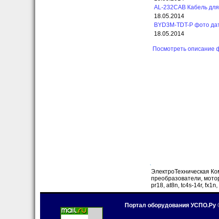
AL-232CAB Кабель для
18.05.2014
BYD3M-TDT-P фото дат
18.05.2014
Посмотреть описание 
ЭлектроТехническая Ком
преобразователи, мотор-ви
pr18, at8n, tc4s-14r, fx1n,
Портал оборудования УСПО.Ру