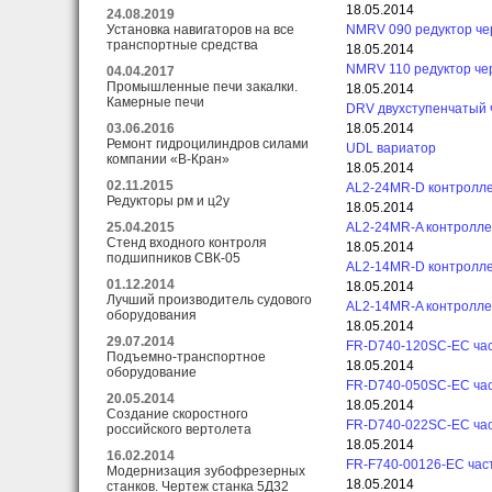
18.05.2014
24.08.2019
Установка навигаторов на все
NMRV 090 редуктор ч
транспортные средства
18.05.2014
NMRV 110 редуктор че
04.04.2017
Промышленные печи закалки.
18.05.2014
Камерные печи
DRV двухступенчатый 
03.06.2016
18.05.2014
Ремонт гидроцилиндров силами
UDL вариатор
компании «В-Кран»
18.05.2014
02.11.2015
AL2-24MR-D контролл
Редукторы рм и ц2у
18.05.2014
25.04.2015
AL2-24MR-A контролле
Стенд входного контроля
18.05.2014
подшипников СВК-05
AL2-14MR-D контролл
01.12.2014
18.05.2014
Лучший производитель судового
AL2-14MR-A контролле
оборудования
18.05.2014
29.07.2014
FR-D740-120SC-EC час
Подъемно-транспортное
18.05.2014
оборудование
FR-D740-050SC-EC час
20.05.2014
18.05.2014
Создание скоростного
FR-D740-022SC-EC час
российского вертолета
18.05.2014
16.02.2014
FR-F740-00126-EC час
Модернизация зубофрезерных
18.05.2014
станков. Чертеж станка 5Д32