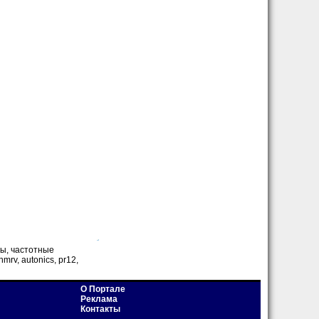
ры, частотные
nmrv, autonics, pr12,
О Портале
Реклама
Контакты