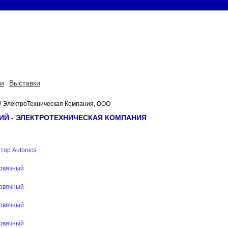
ьи
Выставки
/ ЭлектроТехническая Компания, ООО
ИЙ - ЭЛЕКТРОТЕХНИЧЕСКАЯ КОМПАНИЯ
тор Autonics
ервячный
ервячный
ервячный
ервячный